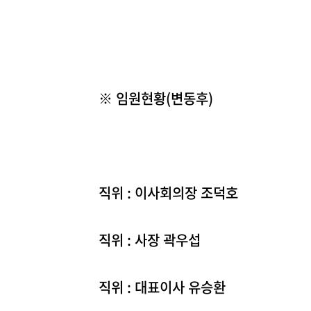
※ 임원현황(변동후)
직위 : 이사회의장 조덕호
직위 : 사장 곽우섭
직위 : 대표이사 유승환