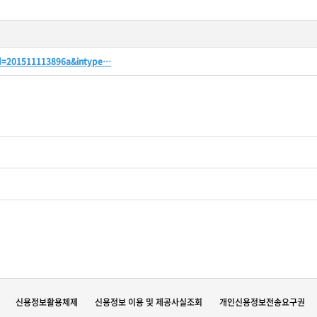
d=201511113896a&intype…
신용정보활용체제
신용정보 이용 및 제공사실조회
개인신용정보전송요구권